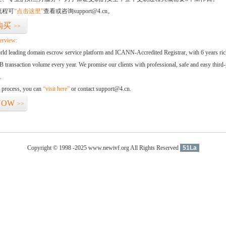
流程可
“点击这里”
查看或咨询support@4.cn。
购买
>>
erview:
orld leading domain escrow service platform and ICANN-Accredited Registrar, with 6 years ri
 transaction volume every year. We promise our clients with professional, safe and easy third-
.
d process, you can
“visit here”
or contact support@4.cn.
NOW
>>
Copyright © 1998 -2025 www.newivf.org All Rights Reserved
51La