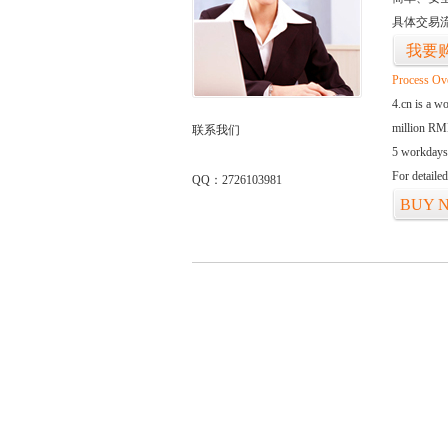
具体交易
我要
Process Ov
4.cn is a w
million RMB
联系我们
5 workdays
For detaile
QQ：2726103981
BUY 