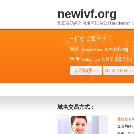
newivf.org
您正在访问的域名可以转让!This domain name i
一口价出售中！
域名
newivf.org
Domain Name:
售价
CNY 2597.00
Listing Price:
立即购买
BUY NOW
>>
>>
域名交易方式：
通过金名网(
金名网(4
简单、安